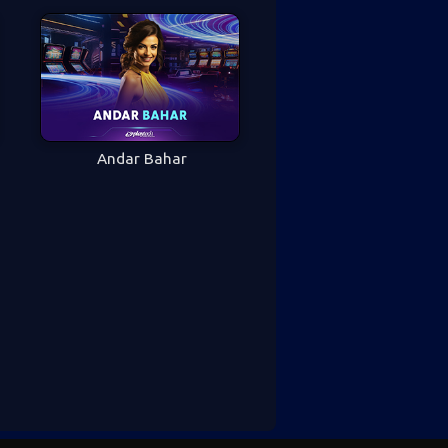
Andar Bahar