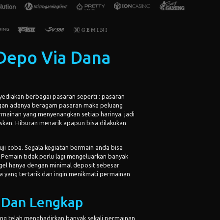
Depo Via Dana
yediakan berbagai pasaran seperti : pasaran
engan adanya beragam pasaran maka peluang
ainan yang menyenangkan setiap harinya. jadi
kan. Hiburan menarik apapun bisa dilakukan
uji coba. Segala kegiatan bermain anda bisa
Pemain tidak perlu lagi mengeluarkan banyak
gel hanya dengan minimal deposit sebesar
 yang tertarik dan ingin menikmati permainan
 Dan Lengkap
ang telah menghadirkan banyak sekali permainan