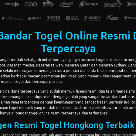
ndar Togel Online Resmi 
Terpercaya
angat mudah sekali jadi untuk Anda yang ingin bermain togel online, kami men
ore, pasaran macau, pasaran taiwan, pasaran Qatar dan pasaran sydney. D
an selalu membayar kemenangan para pemain dan anda bisa mendapatkan perm
patkan berbagai macam permainan judi togel yang menarik dan sangat memuas
ainan togel dari berbagai pasaran.
it via dana terpercaya yang sudah memiliki lisensi resmi dan telah mengalami 
 kemenangan akan diperoleh dengan jumlah yang sangat besar dan fantastis. 
ainan yang terpercaya dengan keuntungan yang sangat besar. Bermain judi to
n togel menarik yang mudah dilakukan. Jadi tidak perlu khawatir untuk anda
 hanya di
bandar togel online
resmi terpercaya dan terlengkap.
gen Resmi Togel Hongkong Terbaik
a Danatogel merupakan sebuah agen resmi terpercaya judi togel terlengkap y