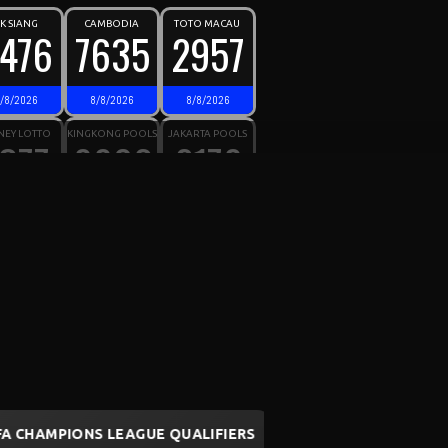
K SIANG
CAMBODIA
TOTO MACAU
476
7635
2957
/8/2026
8/8/2026
8/8/2026
NEY LOTTO
KINGKONG POOLS
JAKARTA POOLS
377
8806
2178
/8/2026
8/8/2026
8/8/2026
A CHAMPIONS LEAGUE QUALIFIERS