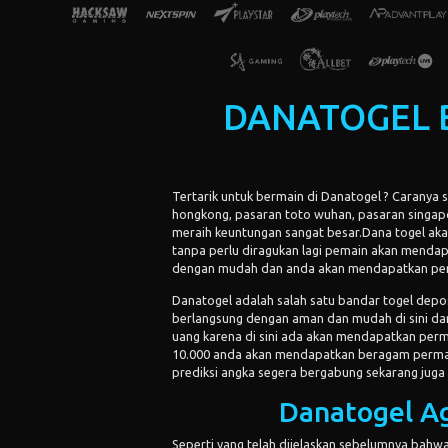
DANATOGEL Ba
Tertarik untuk bermain di
Danatogel
? Caranya s
hongkong, pasaran toto wuhan, pasaran singap
meraih keuntungan sangat besar.Dana togel ak
tanpa perlu diragukan lagi pemain akan menda
dengan mudah dan anda akan mendapatkan perm
Danatogel
adalah salah satu bandar togel depos
berlangsung dengan aman dan mudah di sini dan
uang karena di sini ada akan mendapatkan perm
10.000 anda akan mendapatkan beragam permaina
prediksi angka segera bergabung sekarang juga
Danatogel A
Seperti yang telah dijelaskan sebelumnya bahw