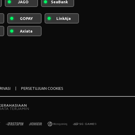
JAGO
SeaBank
GOPAY
LinkAja
Axiata
RIVASI
|
PERSETUJUAN COOKIES