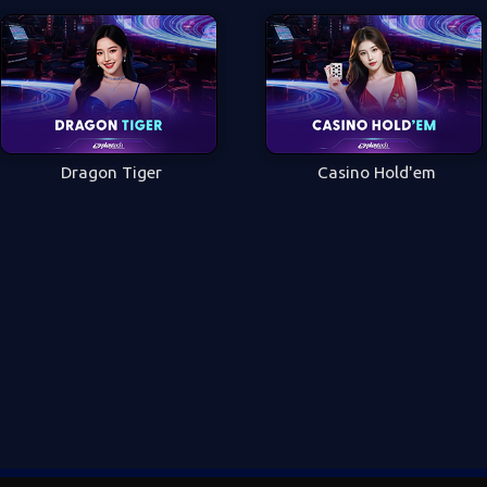
Dragon Tiger
Casino Hold'em