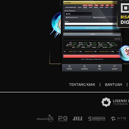
TENTANG KAMI
|
BANTUAN
|