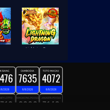
Long
Lightning Dragon
K SIANG
CAMBODIA
TOTO MACAU
476
7635
4072
/8/2026
8/8/2026
8/8/2026
NEY LOTTO
KINGKONG POOLS
JAKARTA POOLS
712
2898
7140
tars
Candy Bonanza