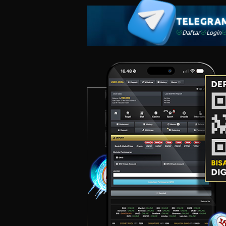
TELEGRA
Daftar
Login
Fruit Tycoon
Honey 888
H