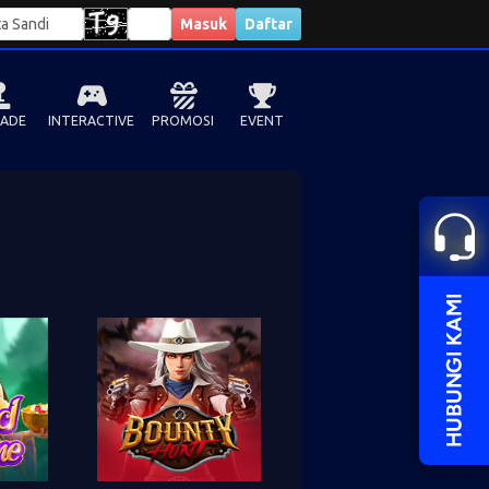
 Danatogel : Situs Slot Online dan Togel Online Pasaran Terlengkap Indonesia
Masuk
Daftar
ADE
INTERACTIVE
PROMOSI
EVENT