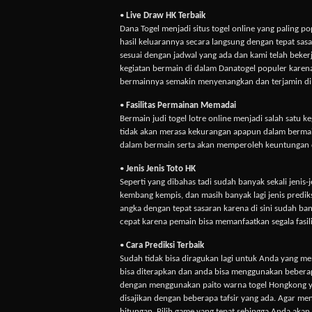
•
Live Draw HK Terbaik
Dana Togel menjadi situs togel online yang paling
hasil keluarannya secara langsung dengan tepat sasar
sesuai dengan jadwal yang ada dan kami telah beke
kegiatan bermain di dalam Danatogel populer karen
bermainnya semakin menyenangkan dan terjamin di
•
Fasilitas Permainan Memadai
Bermain judi togel lotre online menjadi salah satu
tidak akan merasa kekurangan apapun dalam bermain
dalam bermain serta akan memperoleh keuntungan da
•
Jenis Jenis Toto HK
Seperti yang dibahas tadi sudah banyak sekali jenis
kembang kempis, dan masih banyak lagi jenis prediks
angka dengan tepat sasaran karena di sini sudah b
cepat karena pemain bisa memanfaatkan segala fasil
•
Cara Prediksi Terbaik
Sudah tidak bisa diragukan lagi untuk Anda yang m
bisa diterapkan dan anda bisa menggunakan beberapa
dengan menggunakan paito warna togel Hongkong ya
disajikan dengan beberapa tafsir yang ada. Agar m
hitungan. Pilih game yang tepat sehingga Anda ak