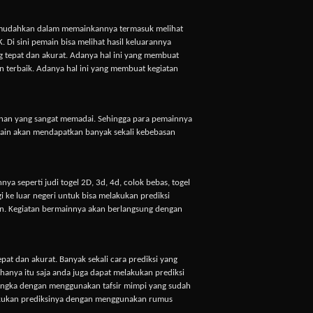
n dimudahkan dalam memainkannya termasuk melihat
. Di sini pemain bisa melihat hasil keluarannya
 tepat dan akurat. Adanya hal ini yang membuat
n terbaik. Adanya hal ini yang membuat kegiatan
mainan yang sangat memadai. Sehingga para pemainnya
emain akan mendapatkan banyak sekali kebebasan
a seperti judi togel 2D, 3d, 4d, colok bebas, togel
i ke luar negeri untuk bisa melakukan prediksi
an. Kegiatan bermainnya akan berlangsung dengan
at dan akurat. Banyak sekali cara prediksi yang
hanya itu saja anda juga dapat melakukan prediksi
 angka dengan menggunakan tafsir mimpi yang sudah
 lakukan prediksinya dengan menggunakan rumus