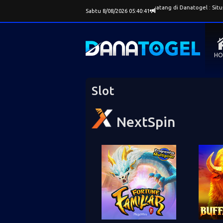
Selamat Datang di Danatogel : Situs Slot On
Sabtu 8/08/2026 05:40:43
HO
Slot
NextSpin