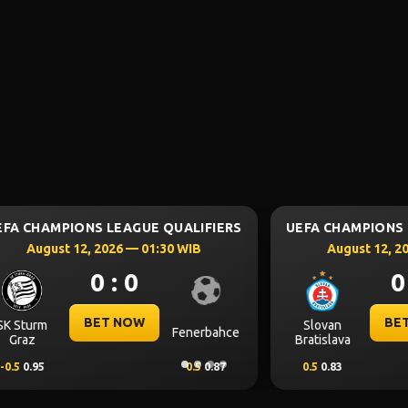
26
7/8/2026
7/8/2026
7/8/2026
7/8/2026
7
 Monkey Deluxe
Crazy Monkey
Double Mo
IERS
E-FOOTBALL F24 ELITE CLUB FRIENDLY
E-FO
August 8, 2026 — 12:30 WIB
1 : 1
BET NOW
Saint-
e-Paris Saint
e-Lille
e-RB 
oise
Germain
agon Blitz
Eternal Fire
Fortune T
1.00
0.75
0.66
-0.75
-0.90
0.0