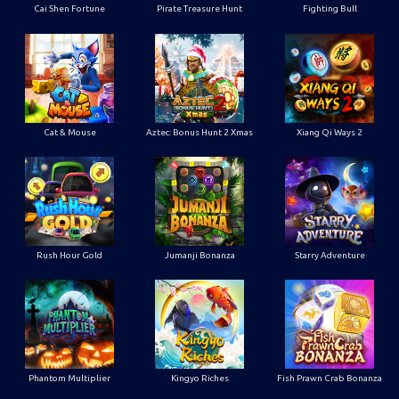
Cai Shen Fortune
Pirate Treasure Hunt
Fighting Bull
Cat & Mouse
Aztec: Bonus Hunt 2 Xmas
Xiang Qi Ways 2
Rush Hour Gold
Jumanji Bonanza
Starry Adventure
Phantom Multiplier
Kingyo Riches
Fish Prawn Crab Bonanza