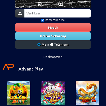
Remember Me
Masuk
Daftar Sekarang
Main di Telegram
Desktop
Wap
Advant Play