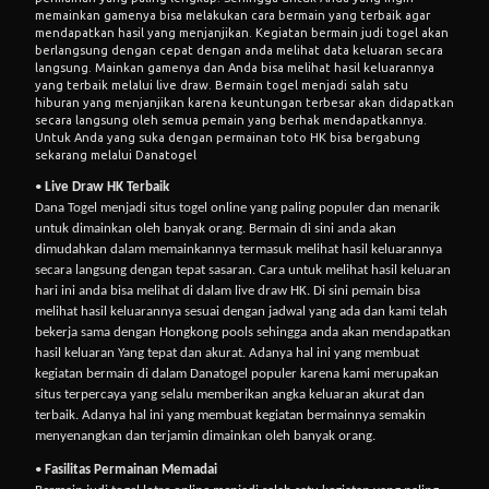
memainkan gamenya bisa melakukan cara bermain yang terbaik agar
mendapatkan hasil yang menjanjikan. Kegiatan bermain judi togel akan
berlangsung dengan cepat dengan anda melihat data keluaran secara
langsung. Mainkan gamenya dan Anda bisa melihat hasil keluarannya
yang terbaik melalui live draw. Bermain togel menjadi salah satu
hiburan yang menjanjikan karena keuntungan terbesar akan didapatkan
secara langsung oleh semua pemain yang berhak mendapatkannya.
Untuk Anda yang suka dengan permainan toto HK bisa bergabung
sekarang melalui Danatogel
•
Live Draw HK Terbaik
Dana Togel menjadi situs togel online yang paling populer dan menarik
untuk dimainkan oleh banyak orang. Bermain di sini anda akan
dimudahkan dalam memainkannya termasuk melihat hasil keluarannya
secara langsung dengan tepat sasaran. Cara untuk melihat hasil keluaran
hari ini anda bisa melihat di dalam live draw HK. Di sini pemain bisa
melihat hasil keluarannya sesuai dengan jadwal yang ada dan kami telah
bekerja sama dengan Hongkong pools sehingga anda akan mendapatkan
hasil keluaran Yang tepat dan akurat. Adanya hal ini yang membuat
kegiatan bermain di dalam Danatogel populer karena kami merupakan
situs terpercaya yang selalu memberikan angka keluaran akurat dan
terbaik. Adanya hal ini yang membuat kegiatan bermainnya semakin
menyenangkan dan terjamin dimainkan oleh banyak orang.
•
Fasilitas Permainan Memadai