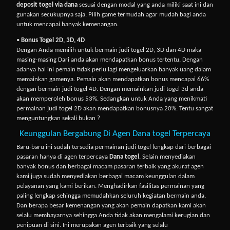
deposit togel via dana
sesuai dengan modal yang anda miliki saat ini dan
gunakan secukupnya saja. Pilih game termudah agar mudah bagi anda
untuk mencapai banyak kemenangan.
•
Bonus Togel 2D, 3D, 4D
Dengan Anda memilih untuk bermain judi togel 2D, 3D dan 4D maka
masing-masing Dari anda akan mendapatkan bonus tertentu. Dengan
adanya hal ini pemain tidak perlu lagi mengeluarkan banyak uang dalam
memainkan gamenya. Pemain akan mendapatkan bonus mencapai 66%
dengan bermain judi togel 4D. Dengan memainkan judi togel 3d anda
akan memperoleh bonus 53%. Sedangkan untuk Anda yang menikmati
permainan judi togel 2D akan mendapatkan bonusnya 20%. Tentu sangat
menguntungkan sekali bukan ?
Keunggulan Bergabung Di Agen Dana togel Terpercaya
Baru-baru ini sudah tersedia permainan judi togel lengkap dari berbagai
pasaran hanya di agen terpercaya
Dana togel
. Selain menyediakan
banyak bonus dan berbagai macam pasaran terbaik yang akurat agen
kami juga sudah menyediakan berbagai macam keunggulan dalam
pelayanan yang kami berikan. Menghadirkan fasilitas permainan yang
paling lengkap sehingga memudahkan seluruh kegiatan bermain anda.
Dan berapa besar kemenangan yang akan pemain dapatkan kami akan
selalu membayarnya sehingga Anda tidak akan mengalami kerugian dan
penipuan di sini. Ini merupakan agen terbaik yang selalu