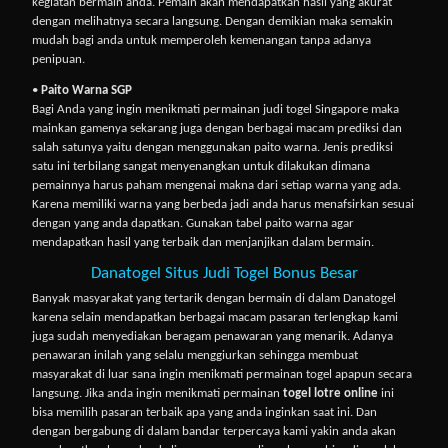
kegiatan bermain anda. Pemain akan mendapatkan hasil yang akurat
dengan melihatnya secara langsung. Dengan demikian maka semakin
mudah bagi anda untuk memperoleh kemenangan tanpa adanya
penipuan.
•
Paito Warna SGP
Bagi Anda yang ingin menikmati permainan judi
togel Singapore
maka
mainkan gamenya sekarang juga dengan berbagai macam prediksi dan
salah satunya yaitu dengan menggunakan paito warna. Jenis prediksi
satu ini terbilang sangat menyenangkan untuk dilakukan dimana
pemainnya harus paham mengenai makna dari setiap warna yang ada.
Karena memiliki warna yang berbeda jadi anda harus menafsirkan sesuai
dengan yang anda dapatkan. Gunakan tabel paito warna agar
mendapatkan hasil yang terbaik dan menjanjikan dalam bermain.
Danatogel Situs Judi Togel Bonus Besar
Banyak masyarakat yang tertarik dengan bermain di dalam Danatogel
karena selain mendapatkan berbagai macam pasaran terlengkap kami
juga sudah menyediakan beragam penawaran yang menarik. Adanya
penawaran inilah yang selalu menggiurkan sehingga membuat
masyarakat di luar sana ingin menikmati permainan togel apapun secara
langsung. Jika anda ingin menikmati permainan
togel lotre online
ini
bisa memilih pasaran terbaik apa yang anda inginkan saat ini. Dan
dengan bergabung di dalam bandar terpercaya kami yakin anda akan