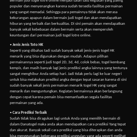
Bermain judi togel lotre online menjadi salah satu kegiatan yang paling
populer dan menyenangkan karena sudah tersedia fasilitas permainan
yang sangat memadai. Sehingga para pemainnya tidak akan merasa
kekurangan apapun dalam bermain judi togel dan akan mendapatkan
hiburan yang terbaik dan berkualitas. Di sini pemain akan mendapatkan
banyak sekali kebebasan dalam bermain serta akan memperoleh
keuntungan dari permainan judi togel lotre online.
•
Jenis Jenis Toto HK
Seperti yang dibahas tadi sudah banyak sekali jenis-jenis togel HK
menarik yang bisa digunakan dengan mudah. Adapun pilihan
permainannya seperti judi togel 2D, 3d, 4d, colok bebas, togel kembang
kempis, dan masih banyak lagi jenis prediksi angka lainnya yang tentunya
sangat menghibur Anda setiap hari. Jadi tidak perlu lagi ke luar negeri
untuk bisa melakukan prediksi angka dengan tepat sasaran karena di sini
sudah banyak sekali jenis permainan menarik togel HK yang sangat
menarik dan menguntungkan. Kegiatan bermainnya akan berlangsung
dengan cepat karena pemain bisa memanfaatkan segala fasilitas
permainan yang ada.
•
Cara Prediksi Terbaik
Sudah tidak bisa diragukan lagi untuk Anda yang memilih bermain di
dalam
Danatogel
maka anda akan mendapatkan cara prediksi Yang tepat
dan akurat. Banyak sekali cara prediksi yang bisa diterapkan dan anda
bisa menggunakan beberapa prediksi unggulan yang ada seperti melihat