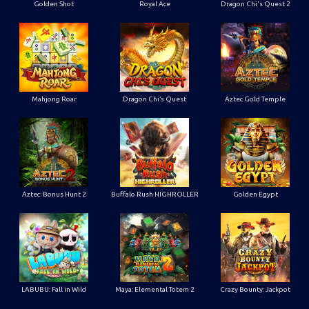
Golden Shot
Royal Ace
Dragon Chi's Quest 2
Mahjong Roar
Dragon Chi’s Quest
Aztec Gold Temple
Aztec: Bonus Hunt 2
Buffalo Rush HIGHROLLER
Golden Egypt
LABUBU: Fall in Wild
Maya: Elemental Totem 2
Crazy Bounty: Jackpot